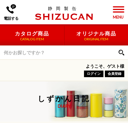
静岡製缶
カタログ商品
オリジナル商品
CATALOG ITEM
ORIGINAL ITEM
ようこそ、ゲスト様
ログイン
会員登録
しずかん日記
DIARY